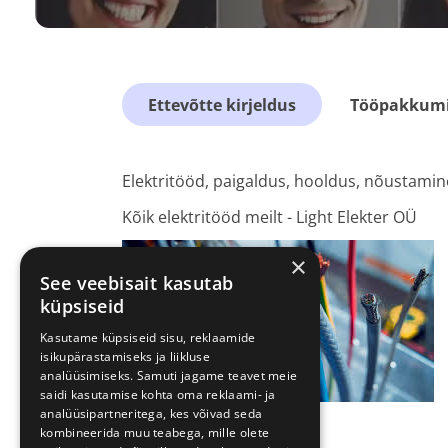
Ettevõtte kirjeldus
Tööpakkumis
Elektritööd, paigaldus, hooldus, nõustamin
Kõik elektritööd meilt - Light Elekter OÜ
×
See veebisait kasutab
küpsiseid
Kasutame küpsiseid sisu, reklaamide
isikupärastamiseks ja liikluse
analüüsimiseks. Samuti jagame teavet meie
saidi kasutamise kohta oma reklaami- ja
analüüsipartneritega, kes võivad seda
kombineerida muu teabega, mille olete