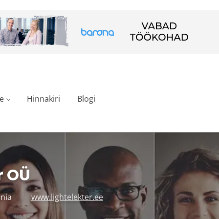
e
Hinnakiri
Blogi
r OÜ
onia
www.lightelekter.ee