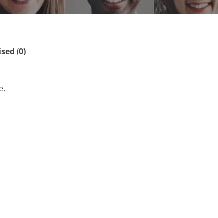
ed (0)
e.