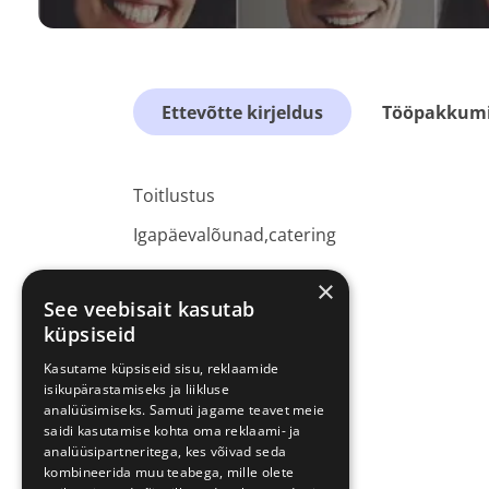
Ettevõtte kirjeldus
Tööpakkumis
Toitlustus
Igapäevalõunad,catering
×
See veebisait kasutab
küpsiseid
Kasutame küpsiseid sisu, reklaamide
isikupärastamiseks ja liikluse
analüüsimiseks. Samuti jagame teavet meie
saidi kasutamise kohta oma reklaami- ja
analüüsipartneritega, kes võivad seda
kombineerida muu teabega, mille olete