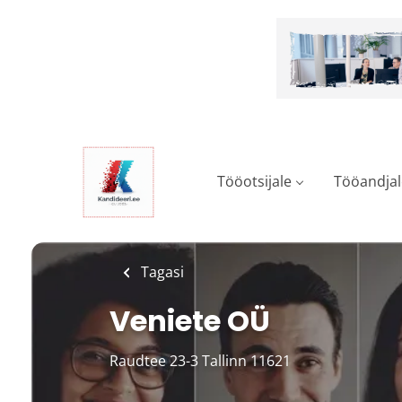
Skip
to
main
content
Tööotsijale
Tööandjal
Tagasi
Veniete OÜ
Raudtee 23-3 Tallinn 11621