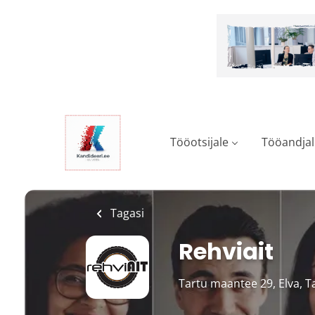
Skip
to
main
content
Tööotsijale
Tööandjal
Tagasi
Rehviait
Tartu maantee 29, Elva, T