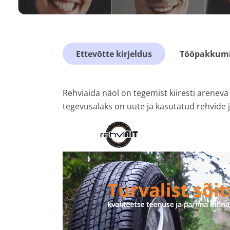
Ettevõtte kirjeldus
Tööpakkumis
Rehviaida näol on tegemist kiiresti arenev
tegevusalaks on uute ja kasutatud rehvide