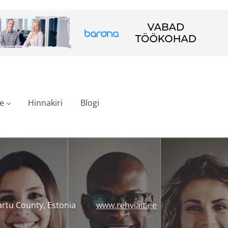
e
Hinnakiri
Blogi
artu County, Estonia
www.rehviait.ee