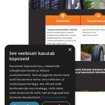
×
See veebisait kasutab
küpsiseid
Kasutame küpsiseid sisu, reklaamide
isikupärastamiseks ja liikluse
analüüsimiseks. Samuti jagame teavet meie
saidi kasutamise kohta oma reklaami- ja
analüüsipartneritega, kes võivad seda
kombineerida muu teabega, mille olete
neile esitanud või mille nad on kogunud teie
teenuste kasutamisest.
Privaatsuspoliitika