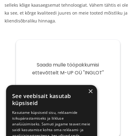
selleks kõige kaasaegsemat tehnoloogiat. Vähem tähtis ei ole
ka see, et kõrge kvaliteedi juures on meie tooted mõistliku ja
kliendisõbraliku hinnaga.
Saada mulle tööpakkumisi
ettevõttelt M-UP OÜ "INGLOT"
Teie
×
e-
See veebisait kasutab
post
küpsiseid
Kasutame küpsiseid sisu, reklaamide
isikupärastamiseks ja liikluse
analüüsimiseks. Samuti jagame teavet meie
saidi kasutamise kohta oma reklaami- ja
analüüsipartneritega, kes võivad seda