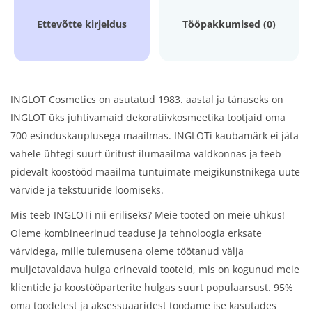
Ettevõtte kirjeldus
Tööpakkumised (0)
INGLOT Cosmetics on asutatud 1983. aastal ja tänaseks on
INGLOT üks juhtivamaid dekoratiivkosmeetika tootjaid oma
700 esinduskauplusega maailmas. INGLOTi kaubamärk ei jäta
vahele ühtegi suurt üritust ilumaailma valdkonnas ja teeb
pidevalt koostööd maailma tuntuimate meigikunstnikega uute
värvide ja tekstuuride loomiseks.
Mis teeb INGLOTi nii eriliseks? Meie tooted on meie uhkus!
Oleme kombineerinud teaduse ja tehnoloogia erksate
värvidega, mille tulemusena oleme töötanud välja
muljetavaldava hulga erinevaid tooteid, mis on kogunud meie
klientide ja koostööparterite hulgas suurt populaarsust. 95%
oma toodetest ja aksessuaaridest toodame ise kasutades