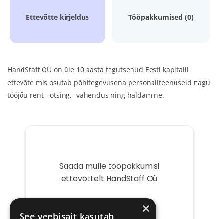
Ettevõtte kirjeldus
Tööpakkumised (0)
HandStaff OÜ on üle 10 aasta tegutsenud Eesti kapitalil
ettevõte mis osutab põhitegevusena personaliteenuseid nagu
tööjõu rent, -otsing, -vahendus ning haldamine.
Saada mulle tööpakkumisi
ettevõttelt HandStaff Oü
Teie
×
e-
See veebisait kasutab
post