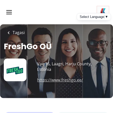
Skip
to
main
content
Tagasi
FreshGo OÜ
Vae 16, Laagri, Harju County,
Estonia
https://www.freshgo.ee/