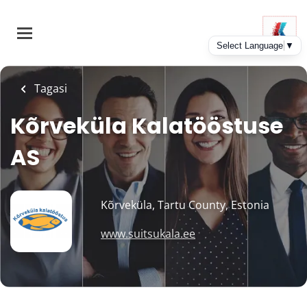
Skip
to
main
content
Tagasi
Kõrveküla Kalatööstuse
AS
Kõrveküla, Tartu County, Estonia
www.suitsukala.ee