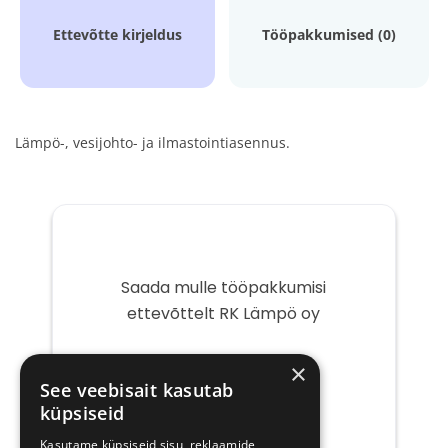
Ettevõtte kirjeldus
Tööpakkumised (0)
Lämpö-, vesijohto- ja ilmastointiasennus.
Saada mulle tööpakkumisi
ettevõttelt RK Lämpö oy
Teie
×
e-
See veebisait kasutab
post
küpsiseid
Kasutame küpsiseid sisu, reklaamide