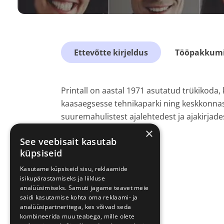
Ettevõtte kirjeldus
Tööpakkumis
Printall on aastal 1971 asutatud trükikoda,
kaasaegsesse tehnikaparki ning keskkonna
suuremahulistest ajalehtedest ja ajakirjadest
×
See veebisait kasutab
küpsiseid
Kasutame küpsiseid sisu, reklaamide
isikupärastamiseks ja liikluse
analüüsimiseks. Samuti jagame teavet meie
saidi kasutamise kohta oma reklaami- ja
analüüsipartneritega, kes võivad seda
kombineerida muu teabega, mille olete