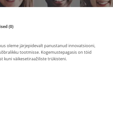
ed (0)
 kus oleme järjepidevalt panustanud innovatsiooni,
sõbralikku tootmisse. Kogemustepagasis on töid
 kuni väikesetiraažiliste trükisteni.