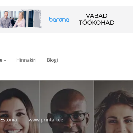
e
Hinnakiri
Blogi
 Estonia
www.printall.ee