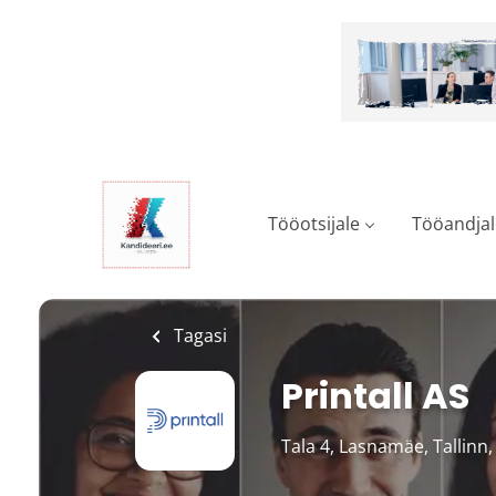
Skip
to
main
content
Tööotsijale
Tööandjal
Tagasi
Printall AS
Tala 4, Lasnamäe, Tallinn,