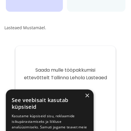
Lasteaed Mustamäel.
Saada mulle tööpakkumisi
ettevõttelt Tallinna Lehola Lasteaed
Teie
×
e-
See veebisait kasutab
post
küpsiseid
Kasutame küpsiseid sisu, reklaamide
isikupärastamiseks ja liikluse
analüüsimiseks. Samuti jagame teavet meie