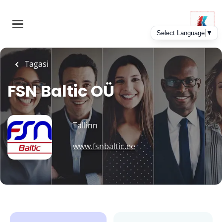
Skip
to
main
content
Tagasi
FSN Baltic OÜ
Tallinn
www.fsnbaltic.ee