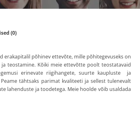
ed (0)
erakapitalil põhinev ettevõte, mille põhitegevuseks on
 ja teostamine. Kõiki meie ettevõtte poolt teostatavaid
gemusi erinevate riigihangete, suurte kaupluste ja
eame tähtsaks parimat kvaliteeti ja sellest tulenevalt
 uute lahenduste ja toodetega. Meie hoolde võib usaldada