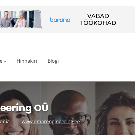
e
Hinnakiri
Blogi
eering OÜ
tonia
www.omarengineering.ee