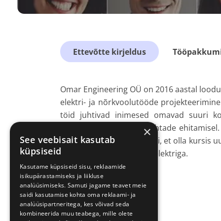
Ettevõtte kirjeldus
Tööpakkumis
Omar Engineering OÜ on 2016 aastal loodud 
elektri- ja nõrkvoolutööde projekteerimine
töid juhtivad inimesed omavad suuri ko
mitmete meelelahutuskohtade ehitamisel. P
×
See veebisait kasutab
koolitame kõiki oma töölisi, et olla kursis
küpsiseid
kõik tööd, mis on seotud elektriga.
Kasutame küpsiseid sisu, reklaamide
isikupärastamiseks ja liikluse
analüüsimiseks. Samuti jagame teavet meie
saidi kasutamise kohta oma reklaami- ja
analüüsipartneritega, kes võivad seda
kombineerida muu teabega, mille olete