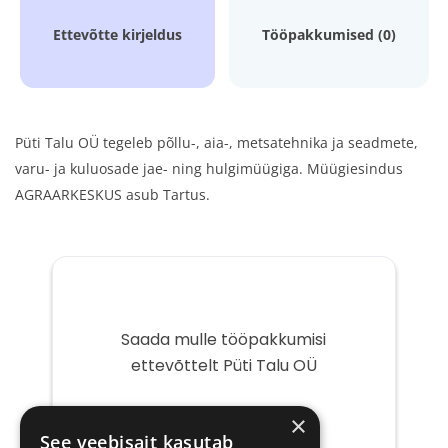
Ettevõtte kirjeldus
Tööpakkumised (0)
Püti Talu OÜ tegeleb põllu-, aia-, metsatehnika ja seadmete,
varu- ja kuluosade jae- ning hulgimüügiga. Müügiesindus
AGRAARKESKUS asub Tartus.
Saada mulle tööpakkumisi
ettevõttelt Püti Talu OÜ
Teie
×
e-
See veebisait kasutab
post