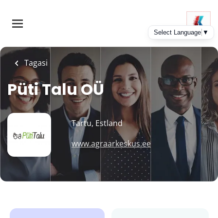
Skip
to
main
content
Tagasi
Püti Talu OÜ
Tartu, Estland
www.agraarkeskus.ee