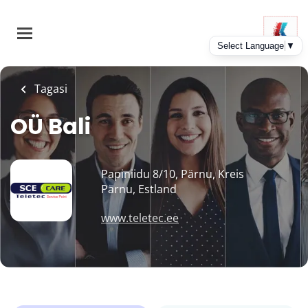
Skip
to
main
content
Tagasi
OÜ Bali
Papiniidu 8/10, Pärnu, Kreis
Pärnu, Estland
www.teletec.ee