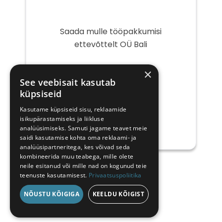
Saada mulle tööpakkumisi
ettevõttelt OÜ Bali
Teie
×
e-
See veebisait kasutab
post
küpsiseid
Kasutame küpsiseid sisu, reklaamide
isikupärastamiseks ja liikluse
analüüsimiseks. Samuti jagame teavet meie
saidi kasutamise kohta oma reklaami- ja
analüüsipartneritega, kes võivad seda
kombineerida muu teabega, mille olete
neile esitanud või mille nad on kogunud teie
teenuste kasutamisest.
Privaatsuspoliitika
NÕUSTU KÕIGIGA
KEELDU KÕIGIST