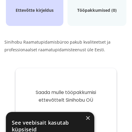
Ettevõtte kirjeldus
Tööpakkumised (0)
Sinihobu Raamatupidamisbüroo pakub kvaliteetset ja
professionaalset raamatupidamisteenust üle Eesti.
Saada mulle tööpakkumisi
ettevõttelt Sinihobu OÜ
Teie
×
e-
See veebisait kasutab
post
küpsiseid