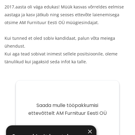
2017.aasta oli väga edukas! Müük kasvas võrreldes eelmise
aastaga ja kasv jätkub ning seoses ettevõte laienemisega
otsime AM Furnituur Eesti OÜ müügiesindajat.
Kui tunned et oled sobiv kandidaat, palun võta meiega
ühendust.
Kui aga tead sobivat inimest sellele positsioonile, oleme
tänulikud kui jagaksid seda infot ka talle.
Saada mulle tööpakkumisi
ettevõttelt AM Furnituur Eesti OÜ
Teie
×
e-