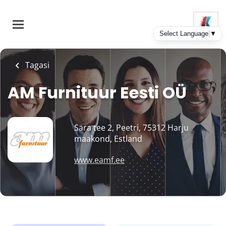
Skip
to
main
content
Tagasi
AM Furnituur Eesti OÜ
Sära tee 2, Peetri, 75312 Harju
maakond, Estland
www.eamf.ee