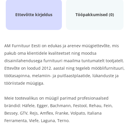
Ettevõtte kirjeldus
Tööpakkumised (0)
AM Furnituur Eesti on edukas ja arenev müügiettevõte, mis
pakub oma klientidele kvaliteetset ning moodsa
disainilahendusega furnituuri maailma tuntumatelt tootjatelt.
Ettevõte on loodud 2012. aastal ning tegeleb mööblifurnituuri,
töötasapinna, melamiin- ja puitlaastplaatide, lükanduste ja
tööriistade müügiga.
Meie tootevalikus on müügil parimad profesionaalsed
brändid: Häfele, Egger, Bachmann, Festool, Rehau, Fein,
Bessey, GTV, Rejs, Amflex, Franke, Volpato, Italiana
Ferramenta, Viefe, Laguna, Terno.