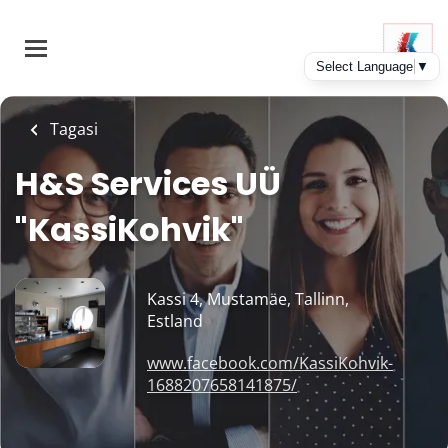
Skip
to
main
content
Tagasi
H&S Services UÜ
"KassiKohvik"
Kassi 4, Mustamäe, Tallinn,
Estland
www.facebook.com/KassiKohvik-
1688207658141875/