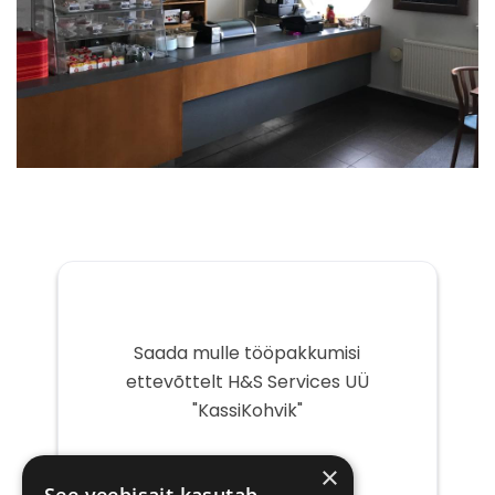
Saada mulle tööpakkumisi
ettevõttelt H&S Services UÜ
"KassiKohvik"
Teie
×
e-