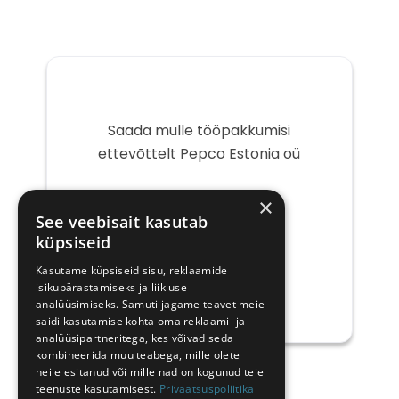
Saada mulle tööpakkumisi
ettevõttelt Pepco Estonia oü
Teie
×
e-
See veebisait kasutab
post
küpsiseid
Kasutame küpsiseid sisu, reklaamide
isikupärastamiseks ja liikluse
analüüsimiseks. Samuti jagame teavet meie
saidi kasutamise kohta oma reklaami- ja
analüüsipartneritega, kes võivad seda
kombineerida muu teabega, mille olete
neile esitanud või mille nad on kogunud teie
teenuste kasutamisest.
Privaatsuspoliitika