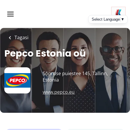
Skip
to
main
content
Tagasi
Pepco Estonia oü
Sõpruse puiestee 145, Tallinn,
Estonia
www.pepco.eu