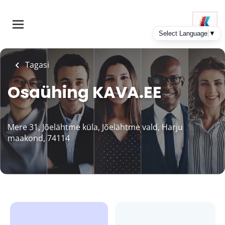
Skip
to
main
content
Tagasi
Osaühing KAVA.EE
Mere 31, Jõelähtme küla, Jõelähtme vald, Harju
maakond, 74114