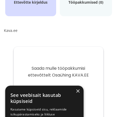
Ettevõtte kirjeldus
Tööpakkumised (0)
Kava.ee
Saada mulle tööpakkumisi
ettevõttelt Osaühing KAVA.EE
Teie
×
e-
See veebisait kasutab
post
küpsiseid
Kasutame küpsiseid sisu, reklaamide
isikupärastamiseks ja liikluse