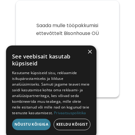
Saada mulle tööpakkumisi
ettevõttelt Bisonhouse OÜ
Teie
×
e-
See veebisait kasutab
post
küpsiseid
Kasutame küpsiseid sisu, reklaamide
isikupärastamiseks ja liikluse
analüüsimiseks. Samuti jagame teavet meie
saidi kasutamise kohta oma reklaami- ja
analüüsipartneritega, kes võivad seda
kombineerida muu teabega, mille olete
neile esitanud või mille nad on kogunud teie
teenuste kasutamisest.
Privaatsuspoliitika
NÕUSTU KÕIGIGA
KEELDU KÕIGIST