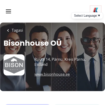
Skip
to
main
content
Tagasi
Bisonhouse OÜ
Rüütli 14, Pärnu, Kreis Pärnu,
Estland
www.bisonhouse.ee