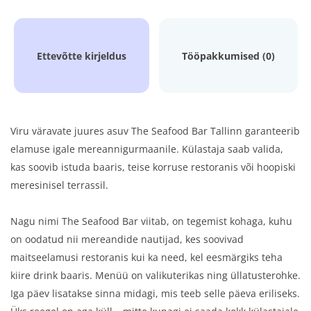
Ettevõtte kirjeldus
Tööpakkumised (0)
Viru väravate juures asuv The Seafood Bar Tallinn garanteerib
elamuse igale mereannigurmaanile. Külastaja saab valida,
kas soovib istuda baaris, teise korruse restoranis või hoopiski
meresinisel terrassil.
Nagu nimi The Seafood Bar viitab, on tegemist kohaga, kuhu
on oodatud nii mereandide nautijad, kes soovivad
maitseelamusi restoranis kui ka need, kel eesmärgiks teha
kiire drink baaris. Menüü on valikuterikas ning üllatusterohke.
Iga päev lisatakse sinna midagi, mis teeb selle päeva eriliseks.