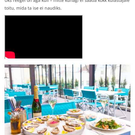
Üks reegel on aga küll – mitte kunagi ei saada kokk külastajale
toitu, mida ta ise ei naudiks.