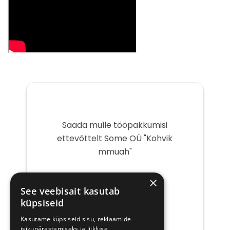
Saada mulle tööpakkumisi
ettevõttelt Some OÜ "Kohvik
mmuah"
Teie
×
e-
See veebisait kasutab
post
küpsiseid
Kasutame küpsiseid sisu, reklaamide
isikupärastamiseks ja liikluse