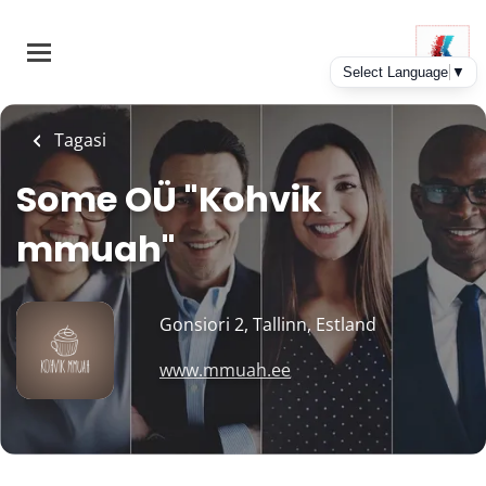
Skip
to
main
content
Tagasi
Some OÜ "Kohvik
mmuah"
Gonsiori 2, Tallinn, Estland
www.mmuah.ee