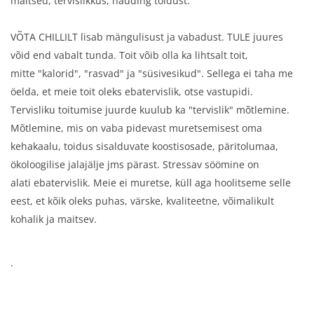
maitsed, tervislikkus, nauding toidust.
VÕTA CHILLILT lisab mängulisust ja vabadust. TULE juures
võid end vabalt tunda. Toit võib olla ka lihtsalt toit,
mitte "kalorid", "rasvad" ja "süsivesikud". Sellega ei taha me
öelda, et meie toit oleks ebatervislik, otse vastupidi.
Tervisliku toitumise juurde kuulub ka "tervislik" mõtlemine.
Mõtlemine, mis on vaba pidevast muretsemisest oma
kehakaalu, toidus sisalduvate koostisosade, päritolumaa,
ökoloogilise jalajälje jms pärast. Stressav söömine on
alati ebatervislik. Meie ei muretse, küll aga hoolitseme selle
eest, et kõik oleks puhas, värske, kvaliteetne, võimalikult
kohalik ja maitsev.
.