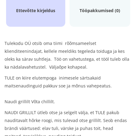
Ettevõtte kirjeldus
Tööpakkumised (0)
Tulekodu OÜ otsib oma tiimi rõõmsameelset
klienditeenindajat, kellele meeldiks tegeleda toiduga ja kes
oleks ka särav suhtleja. Töö on vahetustega, et tööl tuleb olla
ka nädalavahetustel. Väljaõpe kohapeal.
TULE on kiire elutempoga inimesele särtsakaid
maitsenaudinguid pakkuv soe ja mõnus vahepeatus.
Naudi grillilt Võta chillilt.
NAUDI GRILLILT ütleb otse ja selgelt välja, et TULE pakub
nauditavalt hõrke roogi, mis tulevad otse grillilt. Seob endas
brändi väärtused: elav tuli, värske ja puhas toit, head