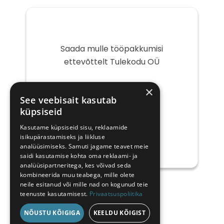
Saada mulle tööpakkumisi
ettevõttelt Tulekodu OÜ
Teie
×
e-
See veebisait kasutab
post
küpsiseid
Kasutame küpsiseid sisu, reklaamide
isikupärastamiseks ja liikluse
analüüsimiseks. Samuti jagame teavet meie
saidi kasutamise kohta oma reklaami- ja
analüüsipartneritega, kes võivad seda
kombineerida muu teabega, mille olete
neile esitanud või mille nad on kogunud teie
teenuste kasutamisest.
Privaatsuspoliitika
NÕUSTU KÕIGIGA
KEELDU KÕIGIST