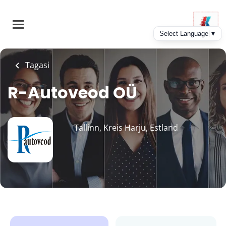
Skip
to
main
content
Tagasi
R-Autoveod OÜ
Tallinn, Kreis Harju, Estland