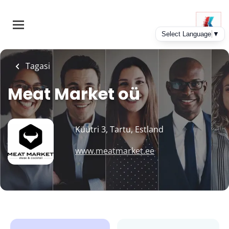
Skip
to
main
content
Tagasi
Meat Market oü
Küütri 3, Tartu, Estland
www.meatmarket.ee