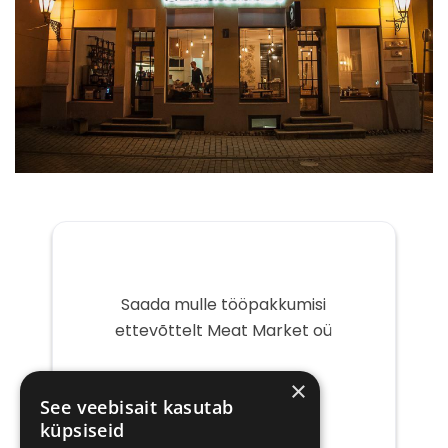
Saada mulle tööpakkumisi
ettevõttelt Meat Market oü
Teie
×
e-
See veebisait kasutab
post
küpsiseid