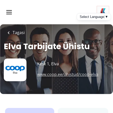
Skip
to
main
content
Tagasi
Elva Tarbijate Ühistu
Kesk 1, Elva
www.coop.ee/uhistud/coop-elva