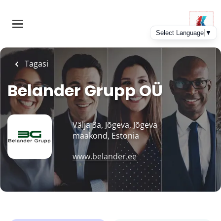
Skip
to
main
content
Tagasi
Belander Grupp OÜ
Välja 3a, Jõgeva, Jõgeva
maakond, Estonia
www.belander.ee