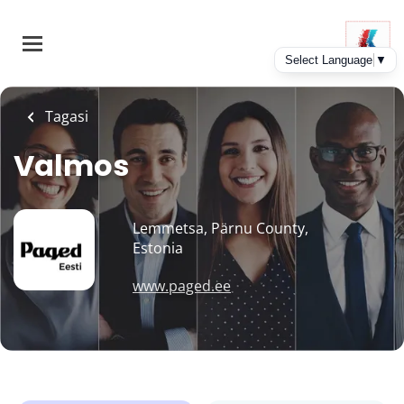
Skip
to
main
content
Tagasi
Valmos
Lemmetsa, Pärnu County,
Estonia
www.paged.ee