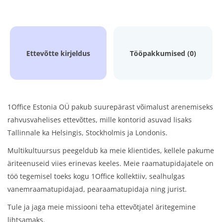
Ettevõtte kirjeldus
Tööpakkumised (0)
1Office Estonia OÜ pakub suurepärast võimalust arenemiseks
rahvusvahelises ettevõttes, mille kontorid asuvad lisaks
Tallinnale ka Helsingis, Stockholmis ja Londonis.
Multikultuursus peegeldub ka meie klientides, kellele pakume
äriteenuseid viies erinevas keeles. Meie raamatupidajatele on
töö tegemisel toeks kogu 1Office kollektiiv, sealhulgas
vanemraamatupidajad, pearaamatupidaja ning jurist.
Tule ja jaga meie missiooni teha ettevõtjatel äritegemine
lihtsamaks.