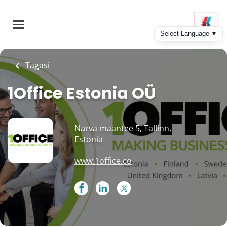
Skip
to
main
content
Tagasi
1Office Estonia OÜ
Narva maantee 5, Tallinn,
Estonia
www.1office.co