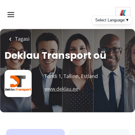
Skip
to
main
content
Tagasi
Deklau Transport oü
Tondi 1, Tallinn, Estland
www.deklau.ee