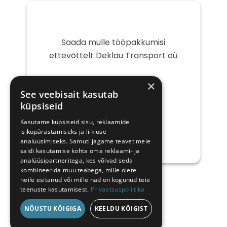
Saada mulle tööpakkumisi
ettevõttelt Deklau Transport oü
Teie
×
e-
See veebisait kasutab
post
küpsiseid
Kasutame küpsiseid sisu, reklaamide
isikupärastamiseks ja liikluse
analüüsimiseks. Samuti jagame teavet meie
saidi kasutamise kohta oma reklaami- ja
analüüsipartneritega, kes võivad seda
kombineerida muu teabega, mille olete
neile esitanud või mille nad on kogunud teie
teenuste kasutamisest.
Privaatsuspoliitika
NÕUSTU KÕIGIGA
KEELDU KÕIGIST