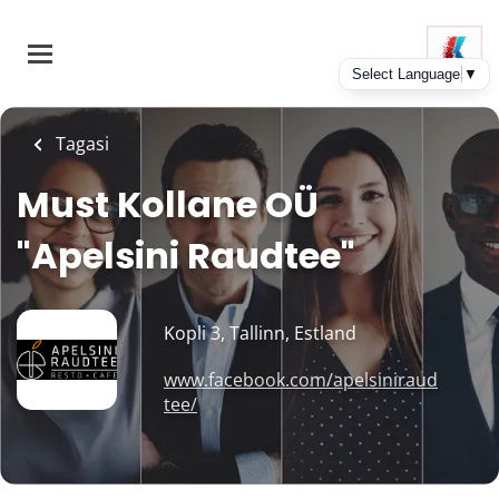
Skip
to
main
content
Tagasi
Must Kollane OÜ
"Apelsini Raudtee"
Kopli 3, Tallinn, Estland
www.facebook.com/apelsiniraud
tee/