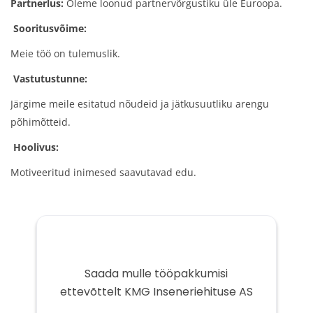
Partnerlus:
Oleme loonud partnervõrgustiku üle Euroopa.
Sooritusvõime:
Meie töö on tulemuslik.
Vastutustunne:
Järgime meile esitatud nõudeid ja jätkusuutliku arengu
põhimõtteid.
Hoolivus:
Motiveeritud inimesed saavutavad edu.
Saada mulle tööpakkumisi
ettevõttelt KMG Inseneriehituse AS