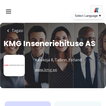
Skip
to
main
content
Tagasi
KMG Inseneriehituse AS
Valukoja 8, Tallinn, Estland
www.kmg.ee