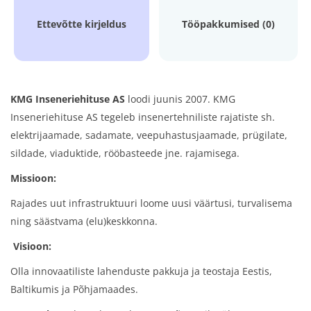
Ettevõtte kirjeldus
Tööpakkumised (0)
KMG Inseneriehituse AS
loodi juunis 2007. KMG
Inseneriehituse AS tegeleb insenertehniliste rajatiste sh.
elektrijaamade, sadamate, veepuhastusjaamade, prügilate,
sildade, viaduktide, rööbasteede jne. rajamisega.
Missioon:
Rajades uut infrastruktuuri loome uusi väärtusi, turvalisema
ning säästvama (elu)keskkonna.
Visioon:
Olla innovaatiliste lahenduste pakkuja ja teostaja Eestis,
Baltikumis ja Põhjamaades.