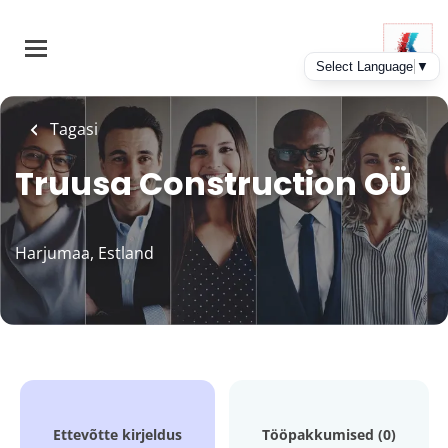
Skip
to
main
content
Tagasi
Truusa Construction OÜ
Harjumaa, Estland
Ettevõtte kirjeldus
Tööpakkumised (0)