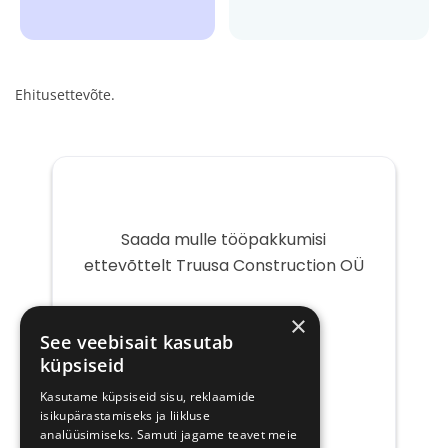
Ehitusettevõte.
Saada mulle tööpakkumisi
ettevõttelt Truusa Construction OÜ
Teie
×
e-
See veebisait kasutab
post
küpsiseid
Kasutame küpsiseid sisu, reklaamide
isikupärastamiseks ja liikluse
analüüsimiseks. Samuti jagame teavet meie