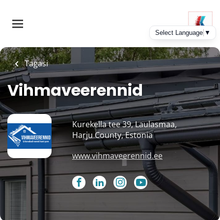
Skip
to
main
content
Tagasi
Vihmaveerennid
Kurekella tee 39, Laulasmaa,
Harju County, Estonia
www.vihmaveerennid.ee