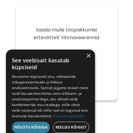
Saada mulle tööpakkumisi
ettevõttelt Vihmaveerennid
Teie
×
e-
See veebisait kasutab
post
küpsiseid
Kasutame küpsiseid sisu, reklaamide
isikupärastamiseks ja liikluse
analüüsimiseks. Samuti jagame teavet meie
saidi kasutamise kohta oma reklaami- ja
analüüsipartneritega, kes võivad seda
kombineerida muu teabega, mille olete
neile esitanud või mille nad on kogunud teie
teenuste kasutamisest.
Privaatsuspoliitika
NÕUSTU KÕIGIGA
KEELDU KÕIGIST