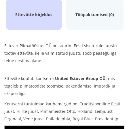
Ettevõtte kirjeldus
Tööpakkumised (0)
Estover Piimatööstus OÜ on suurim Eesti siseturule juustu
tootev ettevõte, kelle valmistatud juustu sööb peaaegu iga
teine eestimaalane.
Ettevõte kuulub kontserni
United Estover Group OÜ
, mis
tegeleb piimatoodete tootmise, pakendamise, impordi- ja
ekspordiga.
Kontserni tuntuimad kaubamärgid on: Traditsiooniline Eesti
Juust, Hiirte juust, Piimameister Otto, Hollandi Leibjuust
Orginaal, Vene Juust, Philadelphia, Royal Blue, President jpt.