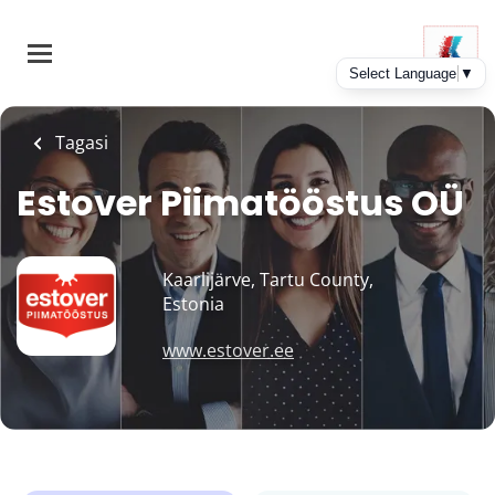
Skip
to
main
content
Tagasi
Estover Piimatööstus OÜ
Kaarlijärve, Tartu County,
Estonia
www.estover.ee