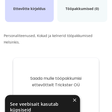
Ettevõtte kirjeldus
Tööpakkumised (0)
Personaliteenused, Kokad ja kelnerid tööpakkumised
Helsinkis.
Saada mulle tööpakkumisi
ettevõttelt Trickster OÜ
Teie
×
e-
See veebisait kasutab
post
küpsiseid