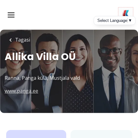
Skip
to
main
content
Tagasi
Allika Villa OÜ
Ranna, Panga küla, Mustjala vald
www.panga.ee