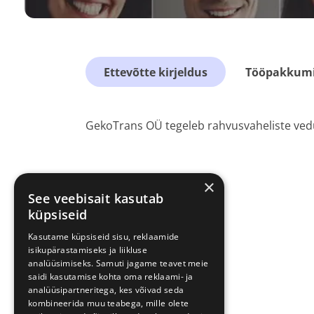
Ettevõtte kirjeldus
Tööpakkumis
GekoTrans OÜ tegeleb rahvusvaheliste vedu
×
See veebisait kasutab
küpsiseid
Kasutame küpsiseid sisu, reklaamide
isikupärastamiseks ja liikluse
analüüsimiseks. Samuti jagame teavet meie
saidi kasutamise kohta oma reklaami- ja
analüüsipartneritega, kes võivad seda
kombineerida muu teabega, mille olete