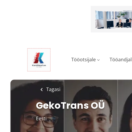
Skip
to
main
content
Tööotsijale
Tööandjal
Tagasi
GekoTrans OÜ
Eesti