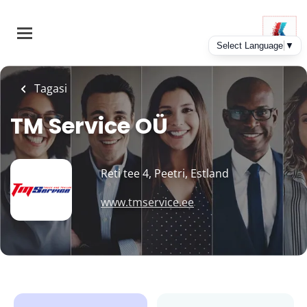
Skip
to
main
content
Tagasi
TM Service OÜ
Reti tee 4, Peetri, Estland
www.tmservice.ee