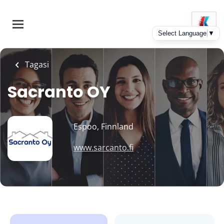
Skip
to
main
content
Tagasi
Sacranto OY
Espoo, Finnland
www.sarcanto.fi