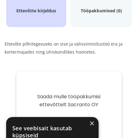
Ettevõtte kirjeldus
Tööpakkumised (0)
Ettevõte põhitegevueks on sise ja välisviimistlustöö era ja
kortermajades ning ühiskondlikes hoonetes.
Saada mulle tööpakkumisi
ettevõttelt Sacranto OY
Teie
×
e-
See veebisait kasutab
post
küpsiseid