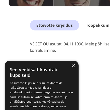
Ettevõtte kirjeldus
Tööpakkumis
VEGET OÜ asutati 04.11.1996. Meie põhilis
korraldamine.
×
See veebisait kasutab
küpsiseid
Kasutame küpsiseid sisu, reklaamide
isikupärastamiseks ja liikluse
analüüsimiseks. Samuti jagame teavet meie
saidi kasutamise kohta oma reklaami- ja
analüüsipartneritega, kes võivad seda
kombineerida muu teabega, mille olete