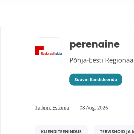
Back
to
perenaine
job
list
Põhja-Eesti Regionaa
Soovin Kandideerida
Tallinn, Estonia
08 Aug, 2026
KLIENDITEENINDUS
TERVISHOID JA 