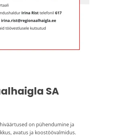
aalhaigla SA
 põhiväärtused on pühendumine ja
ikkus, avatus ja koostöövalmidus.