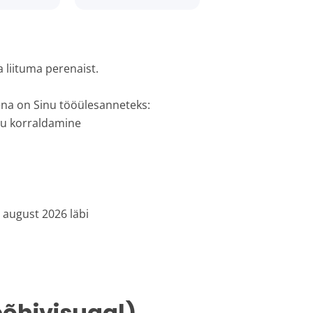
liituma perenaist.
ena on Sinu tööülesanneteks:
lu korraldamine
 august 2026 läbi
põhivisuaal)