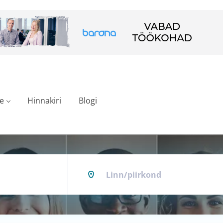
e
Hinnakiri
Blogi
Linn/piirkond