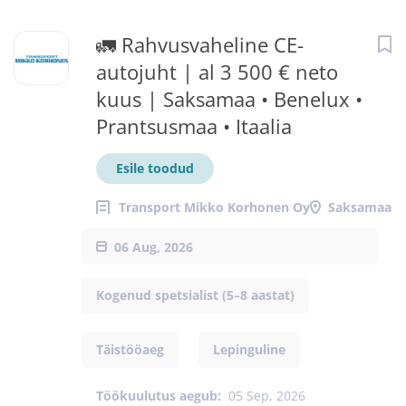
🚛 Rahvusvaheline CE-
autojuht | al 3 500 € neto
kuus | Saksamaa • Benelux •
Prantsusmaa • Itaalia
Esile toodud
Transport Mikko Korhonen Oy
Saksamaa
06 Aug, 2026
Kogenud spetsialist (5–8 aastat)
Täistööaeg
Lepinguline
Töökuulutus aegub:
05 Sep, 2026