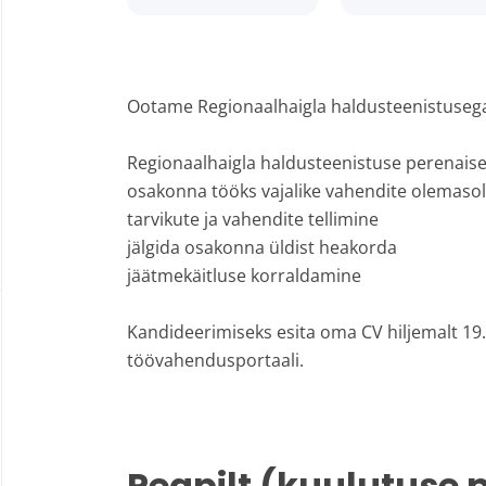
Ootame Regionaalhaigla haldusteenistusega 
Regionaalhaigla haldusteenistuse perenais
osakonna tööks vajalike vahendite olemaso
tarvikute ja vahendite tellimine
jälgida osakonna üldist heakorda
jäätmekäitluse korraldamine
Kandideerimiseks esita oma CV hiljemalt 19.
töövahendusportaali.
Peapilt (kuulutuse 