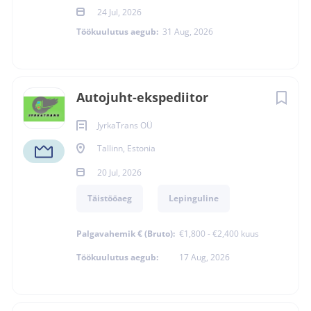
24 Jul, 2026
Juhtimisõigus
Töökuulutus aegub:
31 Aug, 2026
CE – Veoauto + haagis
Autojuht-ekspediitor
JyrkaTrans OÜ
Tallinn, Estonia
Peapilt (kuulutuse
20 Jul, 2026
põhivisuaal)
Täistööaeg
Lepinguline
Palgavahemik € (Bruto):
€1,800 - €2,400 kuus
Töökuulutus aegub:
17 Aug, 2026