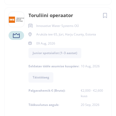
TÄISTÖÖAEG
Toruliini operaator
LEPINGULINE
Innovative Water Systems OÜ
Aruküla tee 65, Jüri, Harju County, Estonia
09 Aug, 2026
Junior spetsialist (1–3 aastat)
Kas otsid tööandjat, kelle
Eeldatav tööle asumise kuupäev:
10 Aug, 2026
juurde tahaksid jääda
aastateks?
Täistööaeg
Kõrge palk on oluline. Sama oluline on aga teadmine, et
Palgavahemik € (Bruto):
€2,000 - €2,600
kuus
tööandja peab oma sõna, väärtustab oma inimesi ning
kohtleb autojuhte partneritena – mitte lihtsalt
Töökuulutus aegub:
20 Sep, 2026
töötajatena.