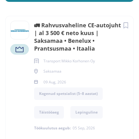
Korhonen Oy
Next
🚛 Rahvusvaheline CE-autojuht
Soovin Kandideerida
| al 3 500 € neto kuus |
Saksamaa • Benelux •
Prantsusmaa • Itaalia
Saksamaa
Transport Mikko Korhonen Oy
09 Aug, 2026
Saksamaa
Kogemustase
Kogenud spetsialist (5–8 aastat)
09 Aug, 2026
Ametikoha täpsustus
Kogenud spetsialist (5–8 aastat)
➤ Logistika ja transport, Veoautojuht (CE-
kategooria)
Täistööaeg
Lepinguline
Töökuulutus aegub:
05 Sep, 2026
LOGISTIKA JA TRANSPORT