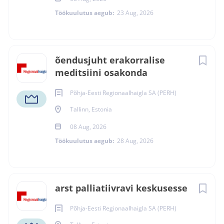
osakonna tööks vajalike vahendite olemasolu
Töökuulutus aegub:
23 Aug, 2026
korraldamine
tarvikute ja vahendite tellimine
jälgida osakonna üldist heakorda
jäätmekäitluse korraldamine
õendusjuht erakorralise
meditsiini osakonda
Kandideerimiseks esita oma CV hiljemalt 19. august 2026
Põhja-Eesti Regionaalhaigla SA (PERH)
läbi töövahendusportaali.
Tallinn, Estonia
08 Aug, 2026
Töökuulutus aegub:
28 Aug, 2026
Peapilt (kuulutuse
põhivisuaal)
arst palliatiivravi keskusesse
Põhja-Eesti Regionaalhaigla SA (PERH)