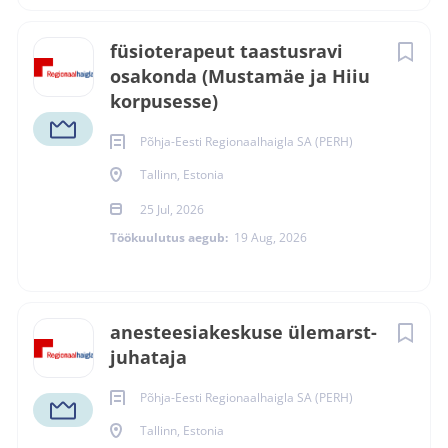
füsioterapeut taastusravi
osakonda (Mustamäe ja Hiiu
korpusesse)
Põhja-Eesti Regionaalhaigla SA (PERH)
Tallinn, Estonia
25 Jul, 2026
Töökuulutus aegub:
19 Aug, 2026
anesteesiakeskuse ülemarst-
juhataja
Põhja-Eesti Regionaalhaigla SA (PERH)
Tallinn, Estonia