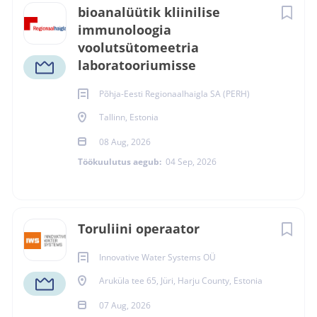
bioanalüütik kliinilise
immunoloogia
voolutsütomeetria
laboratooriumisse
Põhja-Eesti Regionaalhaigla SA (PERH)
Tallinn, Estonia
08 Aug, 2026
Töökuulutus aegub:
04 Sep, 2026
Toruliini operaator
Innovative Water Systems OÜ
Aruküla tee 65, Jüri, Harju County, Estonia
07 Aug, 2026