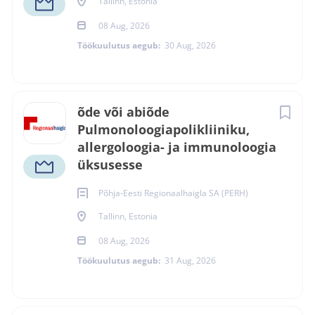
Tallinn, Estonia
08 Aug, 2026
Töökuulutus aegub:
30 Aug, 2026
õde või abiõde
Pulmonoloogiapolikliiniku,
allergoloogia- ja immunoloogia
üksusesse
Põhja-Eesti Regionaalhaigla SA (PERH)
Tallinn, Estonia
08 Aug, 2026
Töökuulutus aegub:
31 Aug, 2026