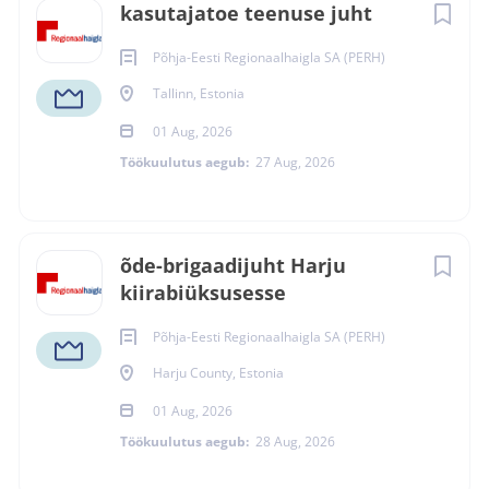
kasutajatoe teenuse juht
Põhja-Eesti Regionaalhaigla SA (PERH)
Tallinn, Estonia
01 Aug, 2026
Töökuulutus aegub:
27 Aug, 2026
õde-brigaadijuht Harju
kiirabiüksusesse
Põhja-Eesti Regionaalhaigla SA (PERH)
Harju County, Estonia
01 Aug, 2026
Töökuulutus aegub:
28 Aug, 2026