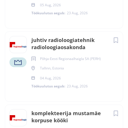
05 Aug, 2026
Töökuulutus aegub:
23 Aug, 2026
juhtiv radioloogiatehnik
radioloogiaosakonda
Põhja-Eesti Regionaalhaigla SA (PERH)
Tallinn, Estonia
04 Aug, 2026
Töökuulutus aegub:
23 Aug, 2026
komplekteerija mustamäe
korpuse kööki