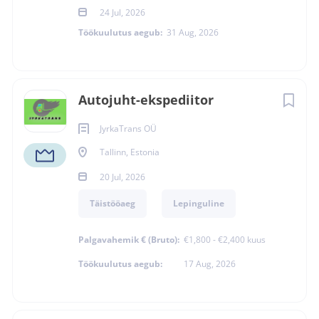
24 Jul, 2026
Töökuulutus aegub:
31 Aug, 2026
Autojuht-ekspediitor
JyrkaTrans OÜ
Tallinn, Estonia
20 Jul, 2026
Täistööaeg
Lepinguline
Palgavahemik € (Bruto):
€1,800 - €2,400 kuus
Töökuulutus aegub:
17 Aug, 2026