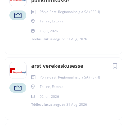
polikliinikusse
Põhja-Eesti Regionaalhaigla SA (PERH)
Päevane vahetus, Öine vahetus, Vahetustega töö
Tallinn, Estonia
16 Jul, 2026
Töökuulutus aegub:
31 Aug, 2026
Ametikoha tase
arst verekeskusesse
Oskustööline / Kutsetöötaja
Põhja-Eesti Regionaalhaigla SA (PERH)
Tallinn, Estonia
Keeled
02 Jun, 2026
Töökuulutus aegub:
31 Aug, 2026
Eesti