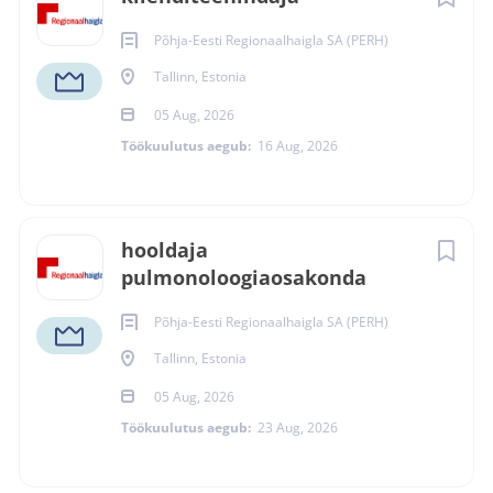
kvaliteetse toodangu valmimine.
Põhja-Eesti Regionaalhaigla SA (PERH)
Kui Sind iseloomustavad tehniline taip, kohusetundlikkus
ja soov õppida, võib see olla just Sinu järgmine töökoht.
Tallinn, Estonia
05 Aug, 2026
Töökuulutus aegub:
16 Aug, 2026
Sinu peamised
tööülesanded
hooldaja
pulmonoloogiaosakonda
Sinu vastutada on tootmisliini sujuv toimimine ning
kvaliteetse toodangu valmistamine võimalikult väikeste
Põhja-Eesti Regionaalhaigla SA (PERH)
seisakute ja toorainekadudega.
Tallinn, Estonia
Igapäevaselt tegeled:
05 Aug, 2026
torutootmisliini töö jälgimise ja seadistamisega;
Töökuulutus aegub:
23 Aug, 2026
kvaliteetse toodangu valmistamisega;
tooraine etteveo ja etteandmisega;